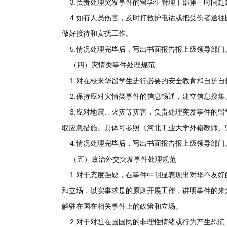
3.负责处理突发事件的留学生管理干部第一时间
4.如有人员伤害，及时打救护电话或把受伤者送
做好接待和安抚工作。
5.情况处理完毕后，写出书面报告报上级领导部门
（四）灾情类事件处理规范
1.对在校来华留学生进行必要的安全教育和自护自
2.保持应对灾情类事件的信息畅通，建立信息搜
3.应对地震、火灾等灾害，负责处理突发事件的
取应急措施。具体可参照《河北工业大学外籍教师、
4.情况处理完毕后，写出书面报告报上级领导部门
（五）政治外交突发事件处理规范
1.对于态度强硬，在事件中明显表现出对华不友
和立场，以实事求是的原则开展工作，讲明事件的来
解驻在国在相关事件上的政策和立场。
2.对于对驻在国国民的非理性情绪或行为产生恐