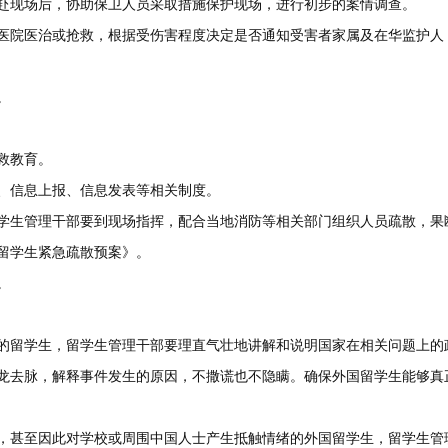
赶赴现场后，协助保卫人员采取措施保护现场，进行初步的案情调查。
往医院医治或抢救，根据受伤害程度决定是否通知受害者家属及在华监护人
。
救教育。
集、信息上报、信息发表等相关制度。
留学生管理干部要到现场指挥，配合当地消防等相关部门组织人员疏散，果
留学生紧急疏散预案》。
。
好的留学生，留学生管理干部要理直气壮地讲解和说明国家在相关问题上的
龙去脉，解释事件发生的原因，不撒谎也不隐瞒。确保外国留学生能够真
慌，甚至因此对学校或周围中国人士产生抵触情绪的外国留学生，留学生管