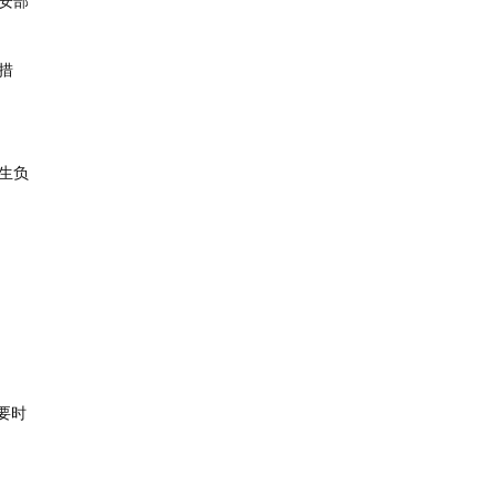
安部
措
生负
要时