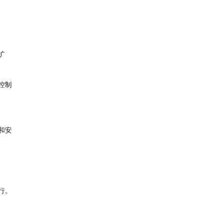
扩
控制
和安
行。