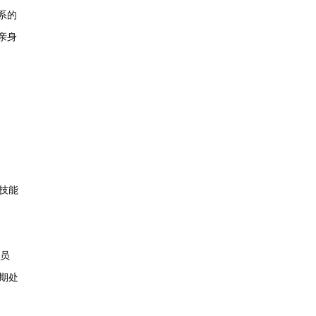
系的
亲身
技能
人员
期处